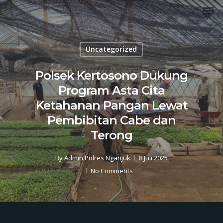
Men
Skip
to
Close
main
Menu
content
Uncategorized
Polsek Kertosono Dukung
Program Asta Cita
Ketahanan Pangan Lewat
Pembibitan Cabe dan
Terong
By
Admin Polres Nganjuk
8 Juli 2025
No Comments