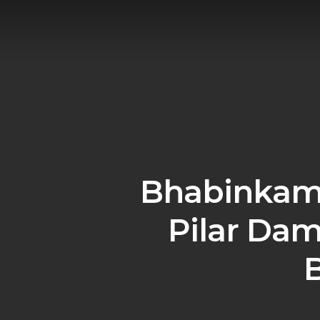
Skip
to
main
content
Bhabinkam
Pilar Dam