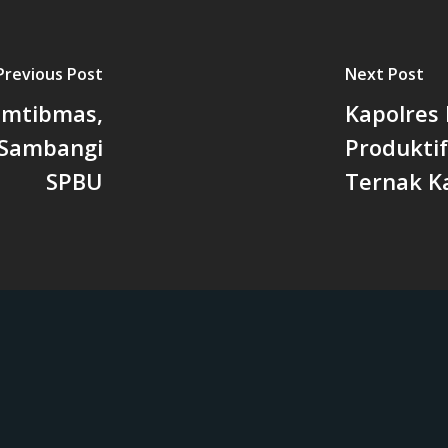
Previous Post
Next Post
amtibmas,
Kapolres
 Sambangi
Produkti
SPBU
Ternak K