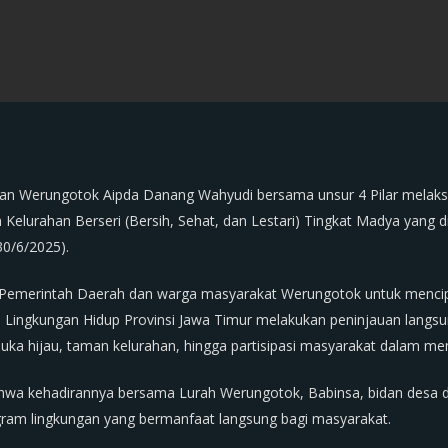
an Werungotok Aipda Danang Wahyudi bersama unsur 4 Pilar melak
n Kelurahan Berseri (Bersih, Sehat, dan Lestari) Tingkat Madya yang d
0/6/2025).
a Pemerintah Daerah dan warga masyarakat Werungotok untuk mencipt
as Lingkungan Hidup Provinsi Jawa Timur melakukan peninjauan langsu
uka hijau, taman kelurahan, hingga partisipasi masyarakat dalam men
a kehadirannya bersama Lurah Werungotok, Babinsa, bidan desa d
gram lingkungan yang bermanfaat langsung bagi masyarakat.