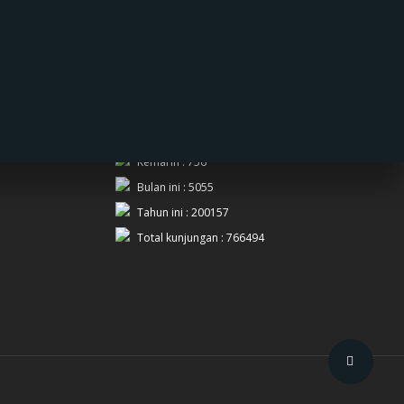
PENGUNJUNG
Hari ini : 324
Kemarin : 756
Bulan ini : 5055
Tahun ini : 200157
Total kunjungan : 766494