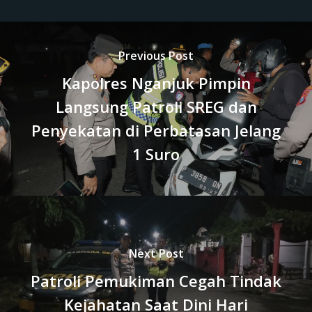
Previous Post
Kapolres Nganjuk Pimpin
Langsung Patroli SREG dan
Penyekatan di Perbatasan Jelang
1 Suro
Next Post
Patroli Pemukiman Cegah Tindak
Kejahatan Saat Dini Hari