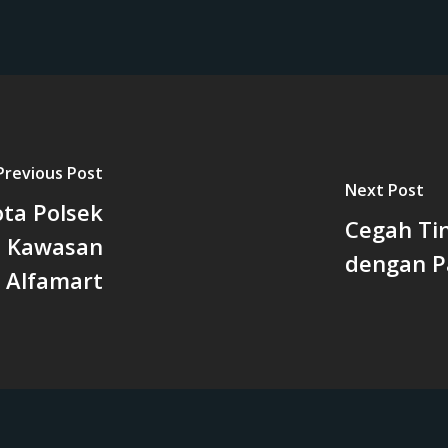
Previous Post
Next Post
ota Polsek
Cegah Ti
di Kawasan
dengan P
 Alfamart