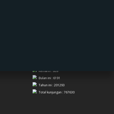
PENGUNJUNG
Hari ini : 651
Kemarin : 809
Bulan ini : 6191
Tahun ini : 201293
Total kunjungan : 767630