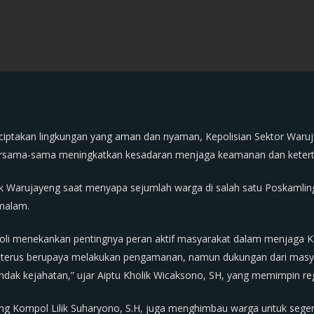
iptakan lingkungan yang aman dan nyaman, Kepolisian Sektor Waru
ersama-sama meningkatkan kesadaran menjaga keamanan dan ketert
sek Warujayeng saat menyapa sejumlah warga di salah satu Poskamling
malam.
roli menekankan pentingnya peran aktif masyarakat dalam menjaga
an terus berupaya melakukan pengamanan, namun dukungan dari masya
ndak kejahatan,” ujar Aiptu Kholik Wicaksono, SH, yang memimpin reg
eng Kompol Lilik Suharyono, S.H, juga menghimbau warga untuk sege