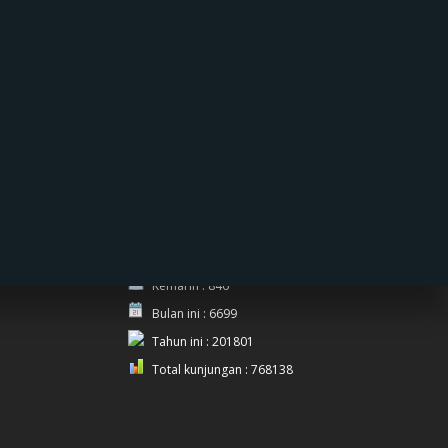
PENGUNJUNG
Hari ini : 313
Kemarin : 846
Bulan ini : 6699
Tahun ini : 201801
Total kunjungan : 768138