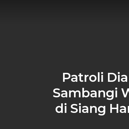
Skip
to
main
content
Patroli Di
Sambangi W
di Siang H