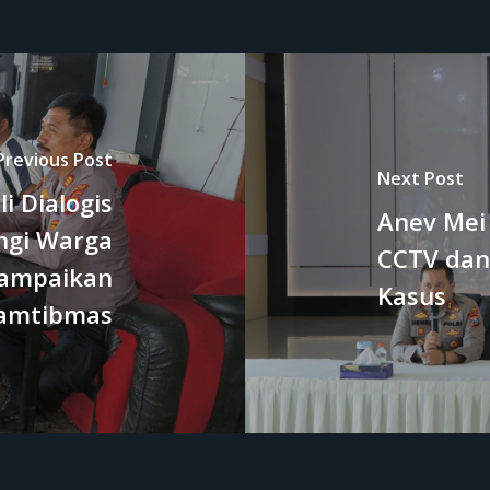
Previous Post
Next Post
i Dialogis
Anev Mei 
ngi Warga
CCTV dan
Sampaikan
Kasus
amtibmas