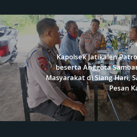
Kapolsek Jatikalen Patrol
beserta Anggota Samba
Masyarakat di Siang Hari, 
Pesan K