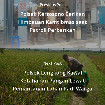
Previous Post
Polsek Kertosono Berikan
Himbauan Kamtibmas saat
Patroli Perbankan
Next Post
Polsek Lengkong Kawal
Ketahanan Pangan Lewat
Pemantauan Lahan Padi Warga