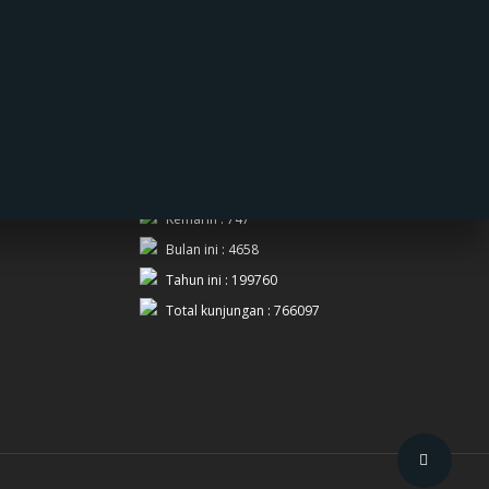
PENGUNJUNG
Hari ini : 683
Kemarin : 747
Bulan ini : 4658
Tahun ini : 199760
Total kunjungan : 766097