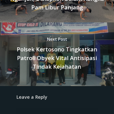
Pam Libur Panjang
Next Post
Polsek Kertosono Tingkatkan
Patroli Obyek Vital Antisipasi
Tindak Kejahatan
Leave a Reply