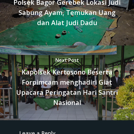
Polsek Bagor Gerebek Lokasi Judi
Sabung Ayam, Temukan Uang
dan Alat Judi Dadu
Next Post
Kapolsek Kertosono Beserta
Forpimcam menghadiri Giat
Upacara Peringatan Hari Santri
Nasional
Leave a Reply