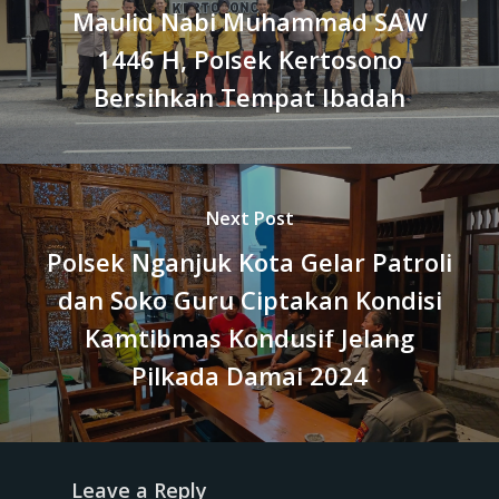
Maulid Nabi Muhammad SAW
1446 H, Polsek Kertosono
Bersihkan Tempat Ibadah
Next Post
Polsek Nganjuk Kota Gelar Patroli
dan Soko Guru Ciptakan Kondisi
Kamtibmas Kondusif Jelang
Pilkada Damai 2024
Leave a Reply