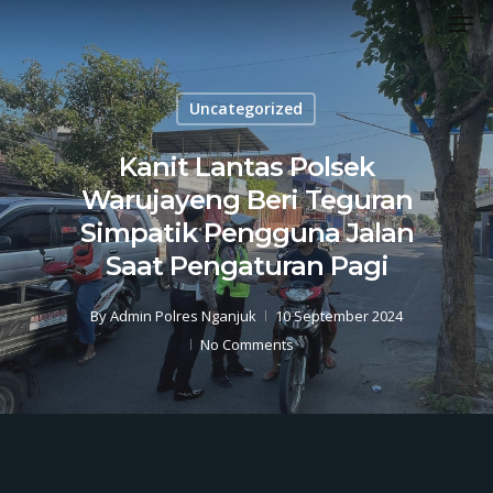
Men
Skip
to
Close
main
Menu
content
Uncategorized
Kanit Lantas Polsek
Warujayeng Beri Teguran
Simpatik Pengguna Jalan
Saat Pengaturan Pagi
By
Admin Polres Nganjuk
10 September 2024
No Comments