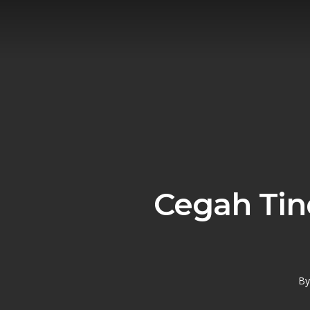
Skip
to
main
content
Cegah Tin
By