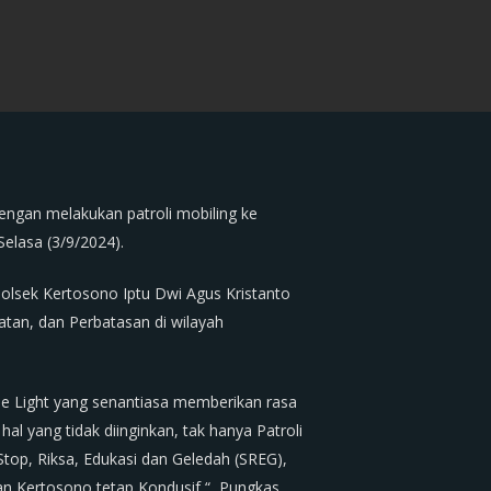
dengan melakukan patroli mobiling ke
elasa (3/9/2024).
olsek Kertosono Iptu Dwi Agus Kristanto
tan, dan Perbatasan di wilayah
e Light yang senantiasa memberikan rasa
l yang tidak diinginkan, tak hanya Patroli
top, Riksa, Edukasi dan Geledah (SREG),
an Kertosono tetap Kondusif “, Pungkas