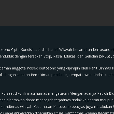
tosono Cipta Kondisi saat dini hari di Wilayah Kecamatan Kertosono 
duduk dengan terapkan Stop, Riksa, Edukasi dan Geledah (SREG) , S
 aman anggota Polsek Kertosono yang dipimpin oleh Panit Binmas P
li dengan sasaran Pemukiman penduduk, tempat rawan tindak kejaha
.Pd saat dikonfirmasi humas mengatakan “dengan adanya Patroli Blu
ri diharapkan dapat mencegah terjadinya tindak kejahatan maupun ha
uasi kamtibmas wilayah Kecamatan Kertosono petugas juga melakukan S
roli yang ditingkatkan diharapkan situasi kamtibmas wilayah Kecamat