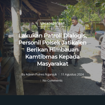
Men
Skip
to
Close
main
Menu
content
Uncategorized
Lakukan Patroli Dialogis,
Personil Polsek Jatikalen
Berikan Himbauan
Kamtibmas Kepada
Masyarakat
By
Admin Polres Nganjuk
11 Agustus 2024
No Comments