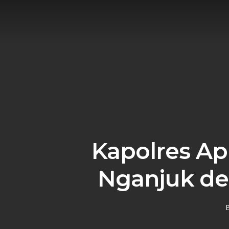
Skip
to
main
content
Kapolres Apr
Nganjuk de