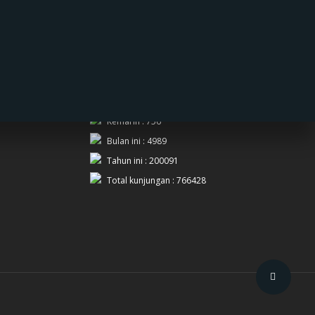
PENGUNJUNG
Hari ini : 258
Kemarin : 756
Bulan ini : 4989
Tahun ini : 200091
Total kunjungan : 766428