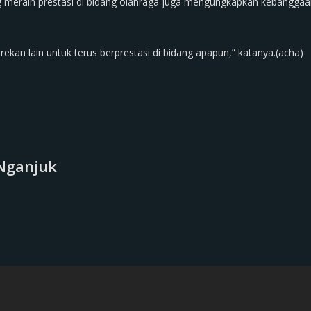
 meraih prestasi di bidang olahraga juga mengungkapkan kebanggaa
rekan lain untuk terus berprestasi di bidang apapun,” katanya.(acha)
Nganjuk