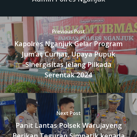
Previous Post
Kapolres Nganjuk Gelar Program
Jum’at Curhat, Upaya Pupuk
Sinergisitas Jelang Pilkada
Serentak 2024
Next Post
Panit Lantas Polsek Warujayeng
Berikan Teguran Simpatik kepada