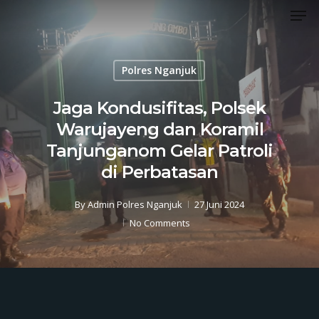
Men
Skip
to
Close
main
Menu
content
Polres Nganjuk
Jaga Kondusifitas, Polsek
Warujayeng dan Koramil
Tanjunganom Gelar Patroli
di Perbatasan
By
Admin Polres Nganjuk
27 Juni 2024
No Comments