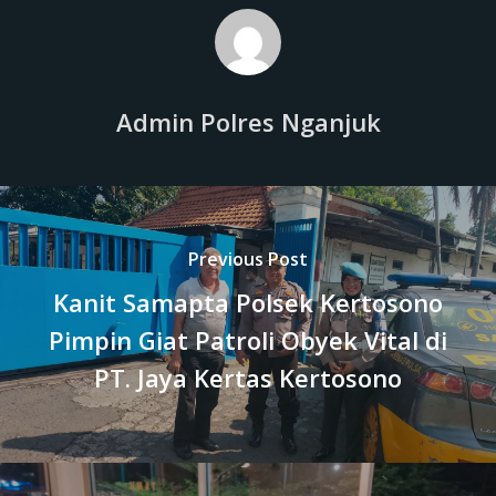
Admin Polres Nganjuk
Previous Post
Kanit Samapta Polsek Kertosono
Pimpin Giat Patroli Obyek Vital di
PT. Jaya Kertas Kertosono