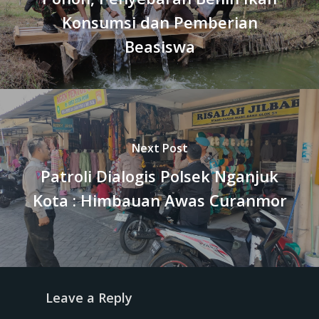
Konsumsi dan Pemberian
Beasiswa
Next Post
Patroli Dialogis Polsek Nganjuk
Kota : Himbauan Awas Curanmor
Leave a Reply