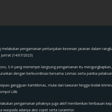
 melakukan pengamanan pertunjukan kesenian jaranan dalam rangka b
Jum’at (14/07/2023)
iyono, S.H yang memimpin langsung pengamanan itu mengungkapkan,
runkan dengan berkoordinasi bersama Linmas serta panitia pelaksa
sipasi gangguan Kamtibmas, mulai dari tawuran hingga tindak krimina
mpol Lilik.
akukan pengamanan pihaknya juga aktif memberikan himbauan kepad
rta waspada adanya aksi copet serta curanmor.