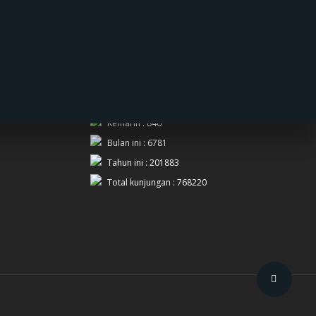
PENGUNJUNG
Hari ini : 395
Kemarin : 846
Bulan ini : 6781
Tahun ini : 201883
Total kunjungan : 768220