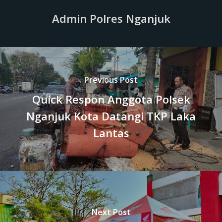
Admin Polres Nganjuk
Previous Post
Quick Respon Anggota Polsek
Nganjuk Kota Datangi TKP Laka
Lantas
Next Post