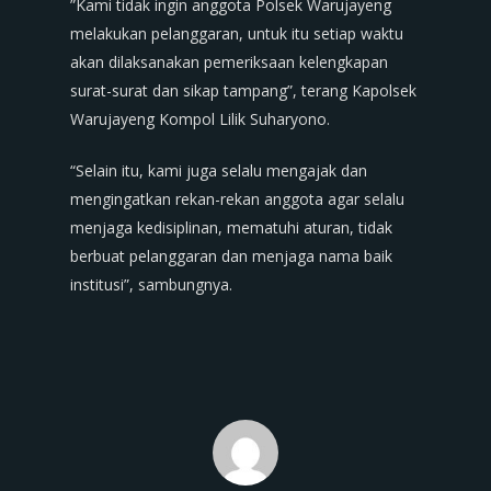
”Kami tidak ingin anggota Polsek Warujayeng
melakukan pelanggaran, untuk itu setiap waktu
akan dilaksanakan pemeriksaan kelengkapan
surat-surat dan sikap tampang”, terang Kapolsek
Warujayeng Kompol Lilik Suharyono.
“Selain itu, kami juga selalu mengajak dan
mengingatkan rekan-rekan anggota agar selalu
menjaga kedisiplinan, mematuhi aturan, tidak
berbuat pelanggaran dan menjaga nama baik
institusi”, sambungnya.