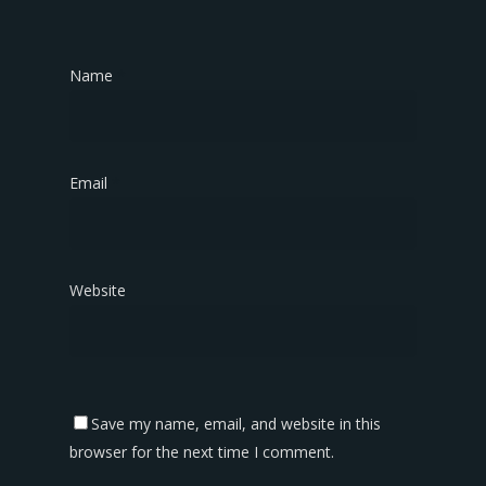
Name
*
Email
*
Website
Save my name, email, and website in this
browser for the next time I comment.