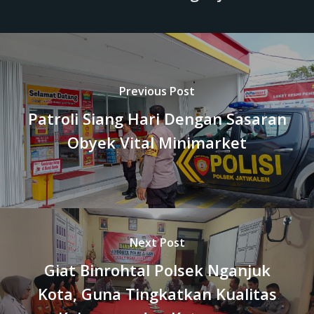
Previous Post
Patroli Siang Hari Dengan Sasaran
Obyek Vital Minimarket
Next Post
Giat Binrohtal Polsek Nganjuk
Kota, Guna Tingkatkan Kualitas