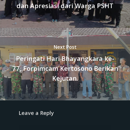
dan Apresiasi dari Warga PSHT
Next Post
Peringati Hari Bhayangkara ke-
77, Forpimcam Kertosono Berikan
Kejutan.
Leave a Reply