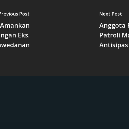
Previous Post
Next Post
g Amankan
Anggota P
angan Eks.
Patroli 
awedanan
Antisipas