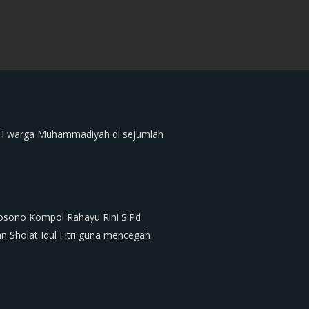
44 H warga Muhammadiyah di sejumlah
rtosono Kompol Rahayu Rini S.Pd
 Sholat Idul Fitri guna mencegah