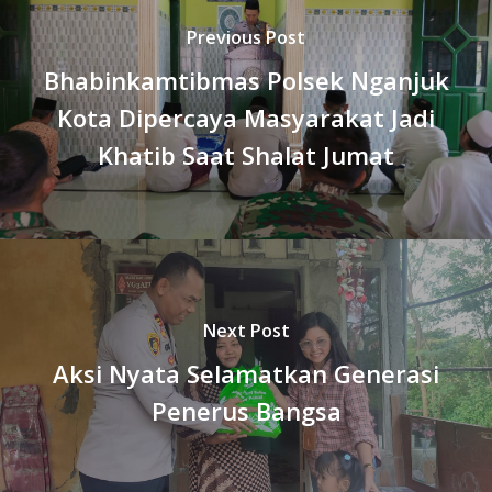
Previous Post
Bhabinkamtibmas Polsek Nganjuk
Kota Dipercaya Masyarakat Jadi
Khatib Saat Shalat Jumat
Next Post
Aksi Nyata Selamatkan Generasi
Penerus Bangsa