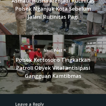
Asmaul Husna Menjadi Rutinitas
Polsek Nganjuk Kota Sebelum
Jalani Rutinitas Pagi
Next Post
Polsek Kertosono Tingkatkan
Patroli Obyek Vital antisipasi
Gangguan Kamtibmas
Leave a Reply