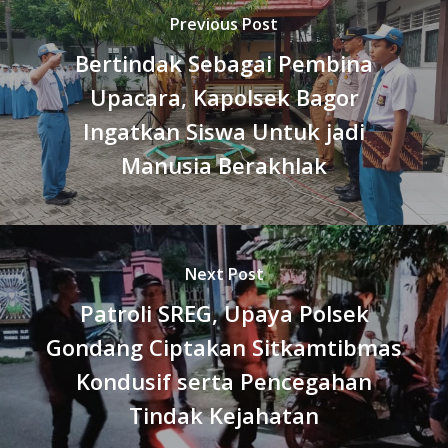
Previous Post
Bertindak Sebagai Pembina
Upacara, Kapolsek Bagor
Ingatkan Siswa Untuk jadi
Manusia Berakhlak
Next Post
Patroli SREG, Upaya Polsek
Gondang Ciptakan Sitkamtibmas
Kondusif serta Pencegahan
Tindak Kejahatan