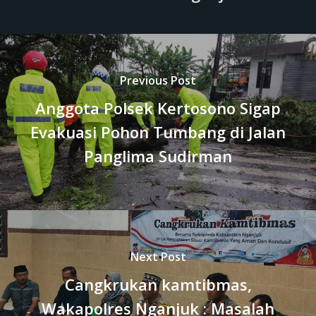
Previous Post
Anggota Polsek Kertosono Sigap
Evakuasi Pohon Tumbang di Jalan
Panglima Sudirman
Next Post
Cangkrukan kamtibmas,
Wakapolres Nganjuk : Masalah