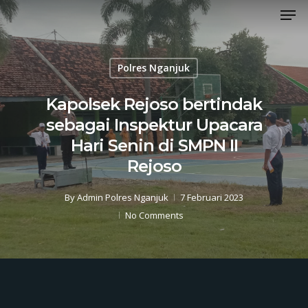
Men
Skip
to
Close
main
Menu
content
Polres Nganjuk
Kapolsek Rejoso bertindak
sebagai Inspektur Upacara
Hari Senin di SMPN II
Rejoso
By
Admin Polres Nganjuk
7 Februari 2023
No Comments