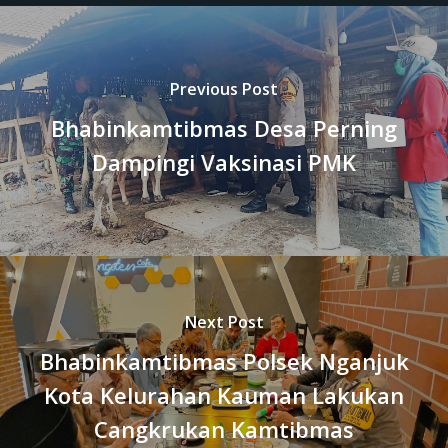
Previous Post
Bhabinkamtibmas Desa Perning
Dampingi Vaksinasi PMK
Next Post
Bhabinkamtibmas Polsek Nganjuk
Kota Kelurahan Kauman Lakukan
Cangkrukan Kamtibmas