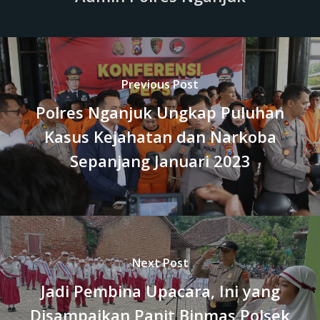
Previous Post
Polres Nganjuk Ungkap Puluhan
Kasus Kejahatan dan Narkoba
Sepanjang Januari 2023
Next Post
Jadi Pembina Upacara, Ini yang
Disampaikan Panit Binmas Polsek