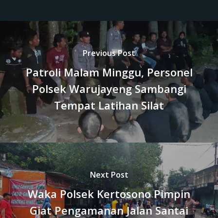
Previous Post
Patroli Malam Minggu, Personel
Polsek Warujayeng Sambangi
Tempat Latihan Silat
Next Post
Waka Polsek Kertosono Pimpin
Giat Pengamanan Jalan Santai