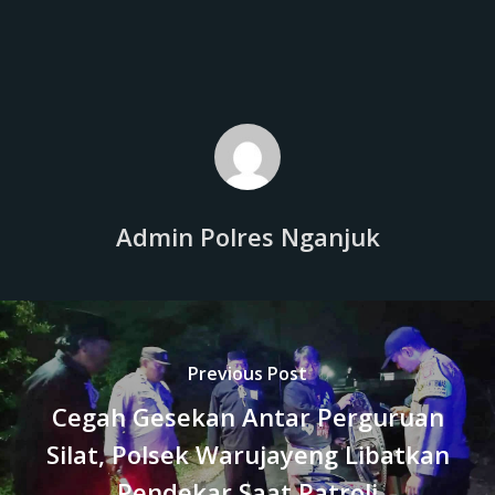
Admin Polres Nganjuk
Previous Post
Cegah Gesekan Antar Perguruan
Silat, Polsek Warujayeng Libatkan
Pendekar Saat Patroli