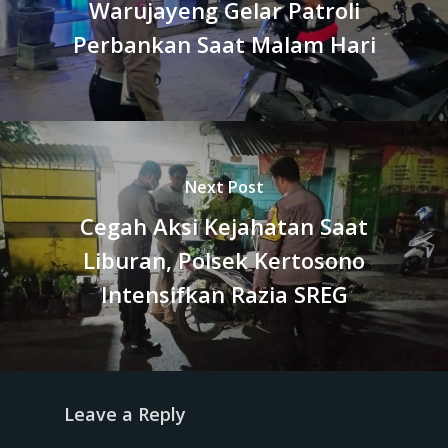
Warujayeng Gelar Patroli
Perbankan Saat Malam Hari
Next Post
Cegah Aksi Kejahatan Saat
Liburan, Polsek Kertosono
Intensifkan Razia SREG
Leave a Reply