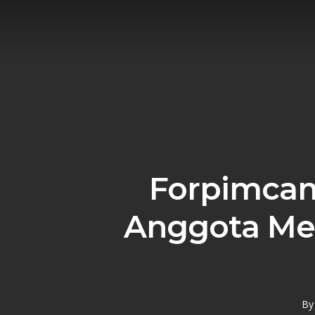
Skip
to
main
content
Forpimcam
Anggota Me
By