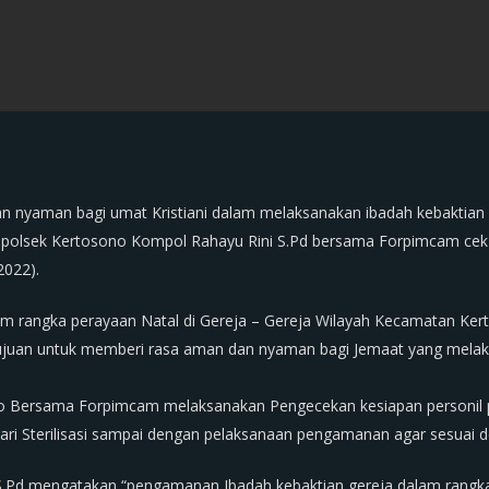
 nyaman bagi umat Kristiani dalam melaksanakan ibadah kebaktian 
apolsek Kertosono Kompol Rahayu Rini S.Pd bersama Forpimcam cek
2022).
m rangka perayaan Natal di Gereja – Gereja Wilayah Kecamatan Kert
ujuan untuk memberi rasa aman dan nyaman bagi Jemaat yang melaku
o Bersama Forpimcam melaksanakan Pengecekan kesiapan personil p
ari Sterilisasi sampai dengan pelaksanaan pengamanan agar sesuai 
S.Pd mengatakan “pengamanan Ibadah kebaktian gereja dalam rang