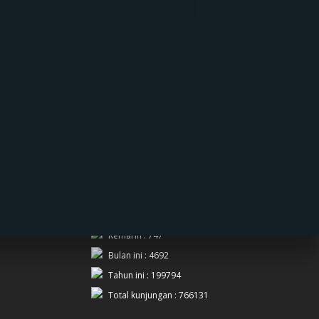
PENGUNJUNG
Hari ini : 717
Kemarin : 747
Bulan ini : 4692
Tahun ini : 199794
Total kunjungan : 766131