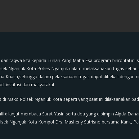
dan taqwa kita kepada Tuhan Yang Maha Esa program binrohtal ini s
lsek Nganjuk Kota Polres Nganjuk dalam melaksanakan tugas sehari-
a Kuasa,sehingga dalam pelaksanaan tugas dapat dibekali dengan nila
i,institusi dan masyarakat.
is di Mako Polsek Nganjuk Kota seperti yang saat ini dilaksanakan pada
lil dilanjut membaca Surat Yasin serta doa yang dipimpin Aipda Dan
olsek Nganjuk Kota Kompol Drs. Masherly Sutrisno bersama Kanit, Pa