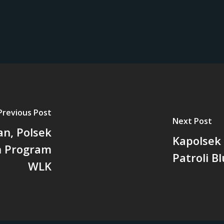
Previous Post
Next Post
an, Polsek
Kapolsek
n Program
Patroli B
WLK