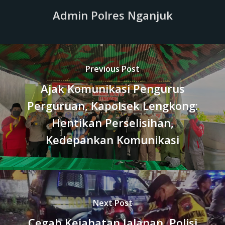
Admin Polres Nganjuk
Previous Post
Ajak Komunikasi Pengurus
Perguruan, Kapolsek Lengkong:
Hentikan Perselisihan,
Kedepankan Komunikasi
Next Post
Cegah Kejahatan Jalanan, Polisi