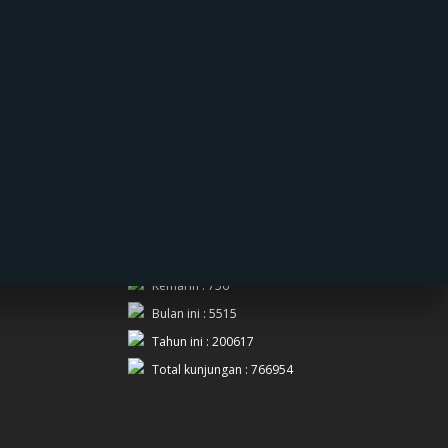
PENGUNJUNG
Hari ini : 784
Kemarin : 756
Bulan ini : 5515
Tahun ini : 200617
Total kunjungan : 766954