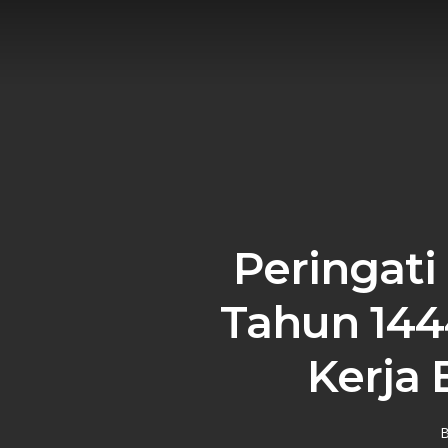
Skip
to
main
content
Peringat
Tahun 144
Kerja 