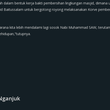
dalah dalam bentuk kerja bakti pembersihan lingkungan masjid, dimana
sjid Baitussalam untuk bergotong royong melaksanakan Korve pembe
i sarana kita lebih mendalami lagi sosok Nabi Muhammad SAW, teru
kehidupan,”tutupnya.
Nganjuk