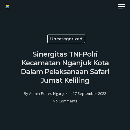
Men
Skip
to
Close
main
Menu
content
Uncategorized
Sinergitas TNI-Polri
Kecamatan Nganjuk Kota
Dalam Pelaksanaan Safari
Jumat Keliling
By
Admin Polres Nganjuk
17 September 2022
No Comments