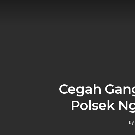
Skip
to
main
content
Cegah Gan
Polsek Ng
By