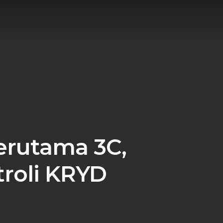
rutama 3C,
troli KRYD
s