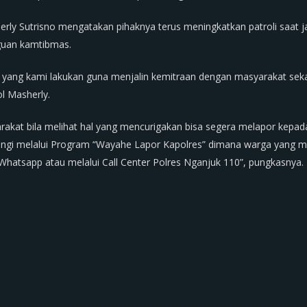
ly Sutrisno mengatakan pihaknya terus meningkatkan patroli saat j
guan kamtibmas.
n yang kami lakukan guna menjalin kemitraan dengan masyarakat sek
l Masherly.
at bila melihat hal yang mencurigakan bisa segera melapor kepada a
ungi melalui Program “Wayahe Lapor Kapolres” dimana warga yang 
Whatsapp atau melalui Call Center Polres Nganjuk 110”, pungkasnya.