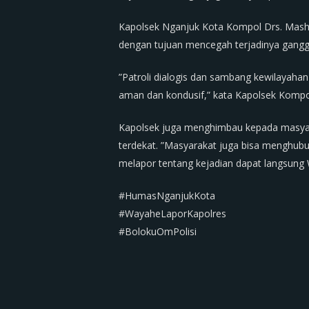
Kapolsek Nganjuk Kota Kompol Drs. Masher
dengan tujuan mencegah terjadinya gang
”Patroli dialogis dan sambang kewilayaha
aman dan kondusif,” kata Kapolsek Kompo
Kapolsek juga menghimbau kepada masyarak
terdekat. ”Masyarakat juga bisa menghub
melapor tentang kejadian dapat langsung 
#HumasNganjukKota
#WayaheLaporKapolres
#BolokuOmPolisi