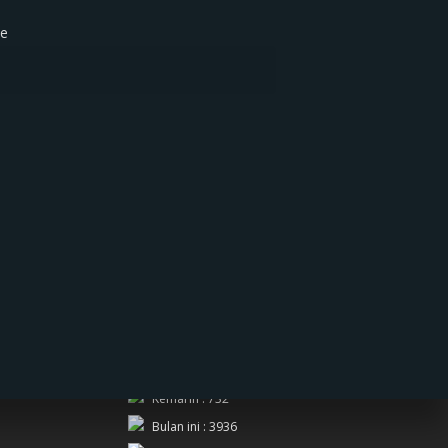
te
PENGUNJUNG
Hari ini : 708
Kemarin : 732
Bulan ini : 3936