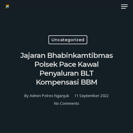
Men
Skip
to
Close
main
Menu
content
Uncategorized
Jajaran Bhabinkamtibmas
Polsek Pace Kawal
Penyaluran BLT
Kompensasi BBM
By
Admin Polres Nganjuk
11 September 2022
No Comments