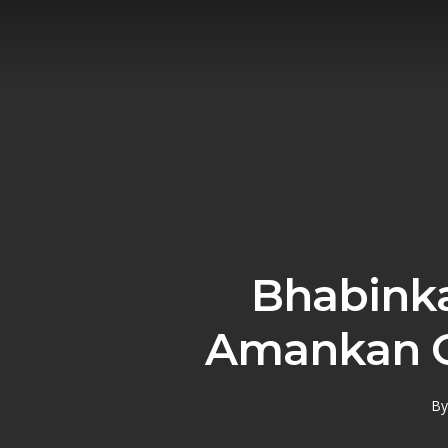
Skip
to
main
content
Bhabink
Amankan Gi
By