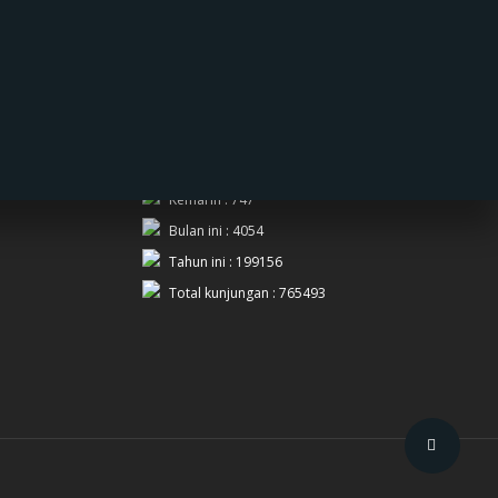
PENGUNJUNG
Hari ini : 79
Kemarin : 747
Bulan ini : 4054
Tahun ini : 199156
Total kunjungan : 765493