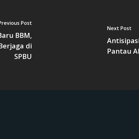
Previous Post
Next Post
Baru BBM,
Antisipas
Berjaga di
Pantau A
SPBU