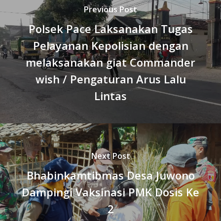
Previous Post
Polsek Pace Laksanakan Tugas
Pelayanan Kepolisian dengan
melaksanakan giat Commander
wish / Pengaturan Arus Lalu
Lintas
Next Post
Bhabinkamtibmas Desa Juwono
Dampingi Vaksinasi PMK Dosis Ke
2