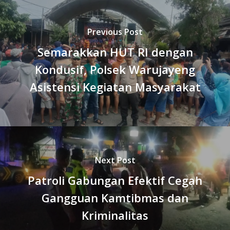
Previous Post
Semarakkan HUT RI dengan
Kondusif, Polsek Warujayeng
Asistensi Kegiatan Masyarakat
Next Post
Patroli Gabungan Efektif Cegah
Gangguan Kamtibmas dan
Kriminalitas