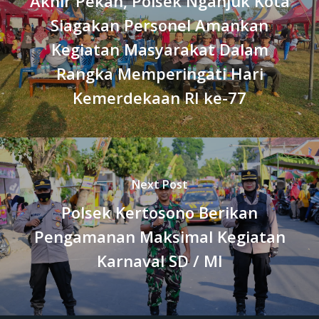
Akhir Pekan, Polsek Nganjuk Kota
Siagakan Personel Amankan
Kegiatan Masyarakat Dalam
Rangka Memperingati Hari
Kemerdekaan RI ke-77
Next Post
Polsek Kertosono Berikan
Pengamanan Maksimal Kegiatan
Karnaval SD / MI