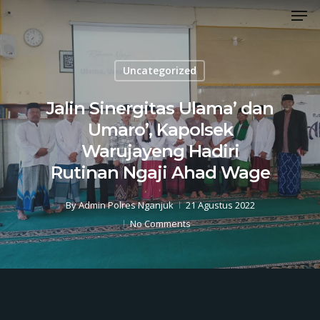
Men
Skip
to
Close
main
Menu
content
Uncategorized
Jalin Sinergitas Ulama’ dan
Umaro’, Kapolsek
Warujayeng Hadiri
Rutinan Ngaji Ahad Wage
By
Admin Polres Nganjuk
21 Agustus 2022
No Comments