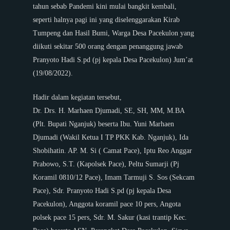
tahun sebab Pandemi kini mulai bangkit kembali,
seperti halnya pagi ini yang diselenggarakan Kirab
Tumpeng dan Hasil Bumi, Warga Desa Pacekulon yang
diikuti sekitar 500 orang dengan penanggung jawab
Pranyoto Hadi S.pd (pj kepala Desa Pacekulon) Jum’at
(19/08/2022).
Hadir dalam kegiatan tersebut,
Dr. Drs. H. Marhaen Djumadi, SE, SH, MM, M.BA
(Plt. Bupati Nganjuk) beserta Ibu. Yuni Marhaen
Djumadi (Wakil Ketua I TP PKK Kab. Nganjuk), Ida
Shobihatin. AP. M. Si ( Camat Pace), Iptu Reo Anggar
Prabowo, S.T. (Kapolsek Pace), Peltu Sumarji (Pj
Koramil 0810/12 Pace), Imam Tarmuji S. Sos (Sekcam
Pace), Sdr. Pranyoto Hadi S.pd (pj kepala Desa
Pacekulon), Anggota koramil pace 10 pers, Angota
polsek pace 15 pers, Sdr. M. Sakur (kasi trantip Kec.