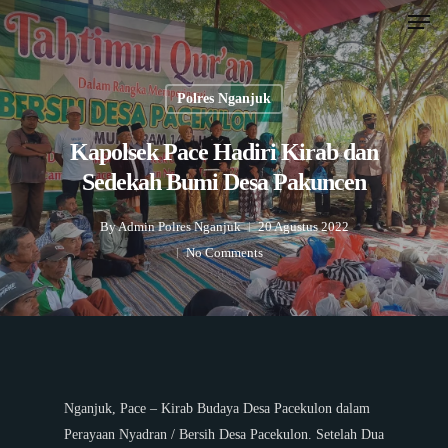
Men
Skip
to
Close
main
Menu
content
Polres Nganjuk
Kapolsek Pace Hadiri Kirab dan
Sedekah Bumi Desa Pakuncen
By
Admin Polres Nganjuk
20 Agustus 2022
No Comments
Nganjuk, Pace – Kirab Budaya Desa Pacekulon dalam
Perayaan Nyadran / Bersih Desa Pacekulon. Setelah Dua