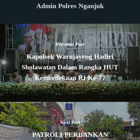
Admin Polres Nganjuk
Previous Post
Kapolsek Warujayeng Hadiri
Sholawatan Dalam Rangka HUT
Kemerdekaan RI Ke-77
Next Post
PATROLI PERBANKAN