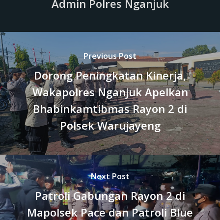
Admin Polres Nganjuk
Previous Post
Dorong Peningkatan Kinerja,
Wakapolres Nganjuk Apelkan
Bhabinkamtibmas Rayon 2 di
Polsek Warujayeng
Next Post
Patroli Gabungan Rayon 2 di
Mapolsek Pace dan Patroli Blue