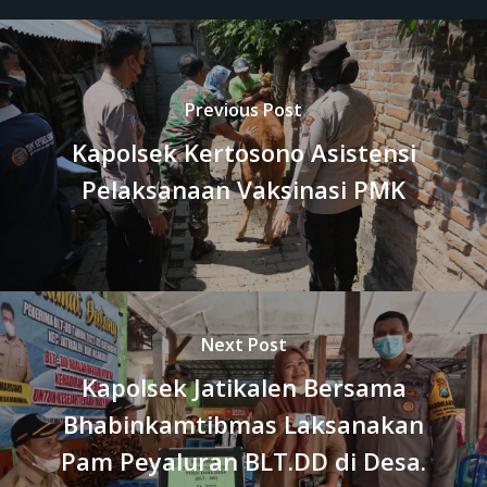
Previous Post
Kapolsek Kertosono Asistensi
Pelaksanaan Vaksinasi PMK
Next Post
Kapolsek Jatikalen Bersama
Bhabinkamtibmas Laksanakan
Pam Peyaluran BLT.DD di Desa.