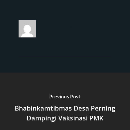
Admin Polres Nganjuk
Previous Post
Bhabinkamtibmas Desa Perning
Dampingi Vaksinasi PMK