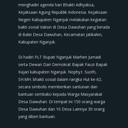
menghadiri agenda hari Bhakti Adhyaksa,
Kejaksaan Agung Republik Indonesia. Kejaksaan
Negeri Kabupaten Nganjuk melakukan kegiatan
bakti sosial Vaksin di Desa Dawuhan yang berada
di Balei Desa Dawuhan, Kecamatan Jatikalen,
Kabupaten Nganjuk.
Di hadiri PLT Bupati Nganjuk Marhen Jumadi
serta Dewan Dari Demokrat Bapak Fauzi Bapak
Kajari kabupaten Nganjuk. Nophy.t. Suoth,
SH.MH. bhakti sosial dalam rangka Hut ke-62.
secara simbolis memberikan santunan dan
bantuan sembako kepada Warga Masyarakat
Desa Dawuhan. Di tempat ini 150 orang warga
Desa Dawuhan dan 10 Desa Lainnya 30 orang
yang diberi bantuan.