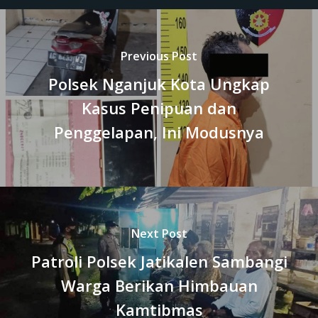
Previous Post
Polsek Nganjuk Kota Ungkap
Kasus Penipuan dan
Penggelapan, Ini Modusnya
Next Post
Patroli Polsek Jatikalen Sambangi
Warga Berikan Himbauan
Kamtibmas