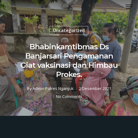
Men
Skip
to
Close
main
Menu
content
Uncategorized
Bhabinkamtibmas Ds
Banjarsari Pengamanan
Giat vaksinasi dan Himbau
Prokes.
By
Admin Polres Nganjuk
2 Desember 2021
No Comments