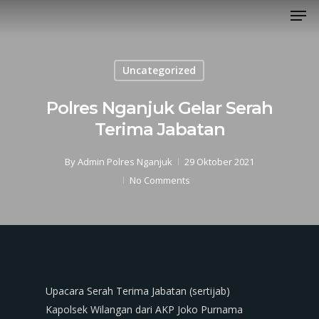
Men
Skip
to
main
content
Uncategorized
Polres Nganjuk Gelar Serah
Terima Jabatan
By
Admin Polres Nganjuk
29 Oktober 2021
No Comments
Upacara Serah Terima Jabatan (sertijab)
Kapolsek Wilangan dari AKP Joko Purnama