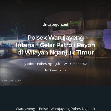
Men
Skip
to
Close
main
Menu
content
Uncategorized
Polsek Warujayeng
Intensif Gelar Patroli Rayon
di Wilayah Nganjuk Timur
By
Admin Polres Nganjuk
25 Oktober 2021
No Comments
Warujayeng – Polsek Warujayeng Polres Nganjuk