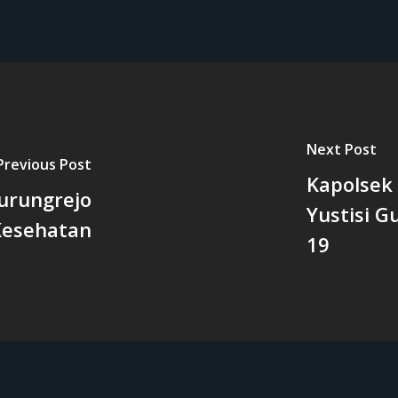
Next Post
Previous Post
Kapolsek
urungrejo
Yustisi 
 Kesehatan
19